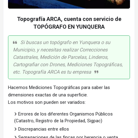
Topografía ARCA, cuenta con servicio de
TOPÓGRAFO EN YUNQUERA
Si buscas un topógrafo en Yunquera o su
Municipio, y necesitas realizar Correcciones
Catastrales, Medición de Parcelas, Linderos,
Cartografiar con Drones, Mediciones Topográficas,
etc. Topografía ARCA es tu empresa
Hacemos Mediciones Topográficas para saber las
dimensiones exactas de una superficie.
Los motivos son pueden ser variados:
Errores de los diferentes Organismos Públicos
(Catastro, Registro de la Propiedad, Sigpac)
Discrepancias entre ellos
Segregaciones de las fincas por herencia o venta