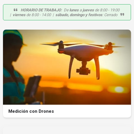
HORARIO DE TRABAJO
: De
lunes
a
jueves
de 8:00 - 19:00
|
viernes
de 8:00 - 14:00 |
sábado, domingo y festivos
: Cerrado
Medición con Drones